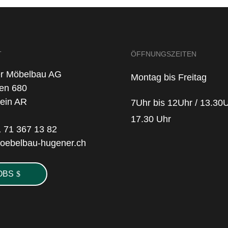
T
ÖFFNUNGSZEITEN
r Möbelbau AG
Montag bis Freitag
en 680
tein AR
7Uhr bis 12Uhr / 13.30U
17.30 Uhr
1 71 367 13 82
oebelbau-hugener.ch
OBS