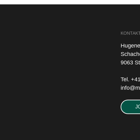
KONTAK
Hugene
Schach
9063 S
Tel. +4
info@m
J